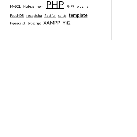
PHP
MySQL
Node.js
npm
PHP7
plugins
template
PouchDB
recaptcha
Restful
sail.js
XAMPP
Yii2
typescript
typscript