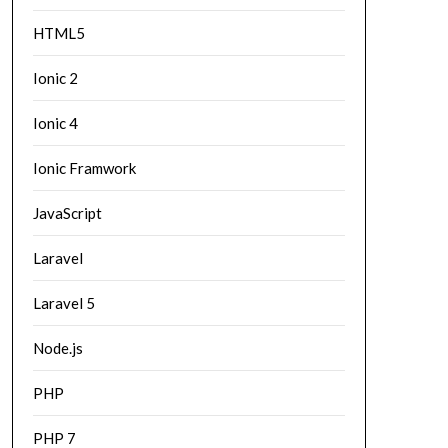
HTML5
Ionic 2
Ionic 4
Ionic Framwork
JavaScript
Laravel
Laravel 5
Node.js
PHP
PHP 7