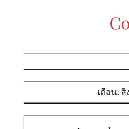
Skip
to
Co
content
เดือน:
ส