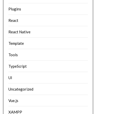
Plugins
React
React Native
Template
Tools
TypeScript
UI
Uncategorized
Vue.js
XAMPP