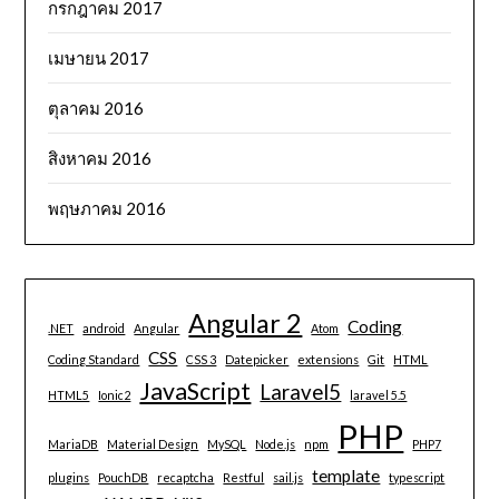
กรกฎาคม 2017
เมษายน 2017
ตุลาคม 2016
สิงหาคม 2016
พฤษภาคม 2016
Angular 2
Coding
.NET
android
Angular
Atom
CSS
Coding Standard
CSS 3
Datepicker
extensions
Git
HTML
JavaScript
Laravel5
HTML5
Ionic2
laravel 5.5
PHP
MariaDB
Material Design
MySQL
Node.js
npm
PHP7
template
plugins
PouchDB
recaptcha
Restful
sail.js
typescript