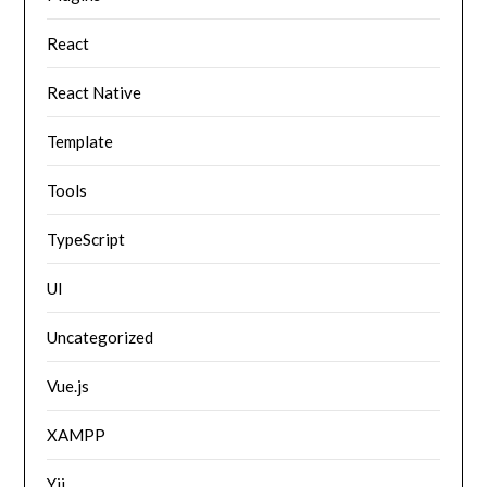
React
React Native
Template
Tools
TypeScript
UI
Uncategorized
Vue.js
XAMPP
Yii