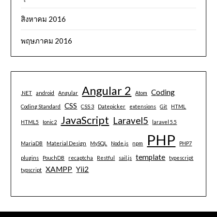
สิงหาคม 2016
พฤษภาคม 2016
Angular 2
Coding
.NET
android
Angular
Atom
CSS
Coding Standard
CSS 3
Datepicker
extensions
Git
HTML
JavaScript
Laravel5
HTML5
Ionic2
laravel 5.5
PHP
MariaDB
Material Design
MySQL
Node.js
npm
PHP7
template
plugins
PouchDB
recaptcha
Restful
sail.js
typescript
XAMPP
Yii2
typscript