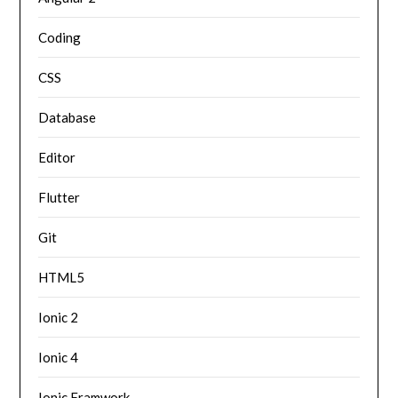
Coding
CSS
Database
Editor
Flutter
Git
HTML5
Ionic 2
Ionic 4
Ionic Framwork