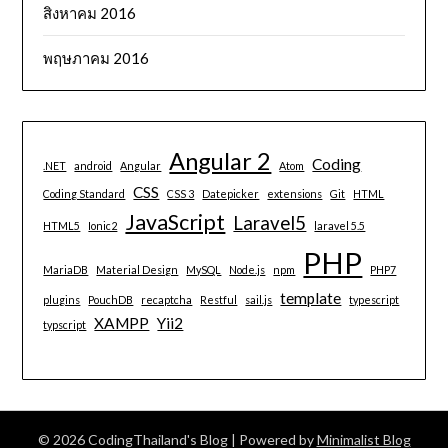
สิงหาคม 2016
พฤษภาคม 2016
Angular 2
Coding
.NET
android
Angular
Atom
CSS
Coding Standard
CSS 3
Datepicker
extensions
Git
HTML
JavaScript
Laravel5
HTML5
Ionic2
laravel 5.5
PHP
MariaDB
Material Design
MySQL
Node.js
npm
PHP7
template
plugins
PouchDB
recaptcha
Restful
sail.js
typescript
XAMPP
Yii2
typscript
© 2026 CodingThailand's Blog
| Powered by
Minimalist Blog