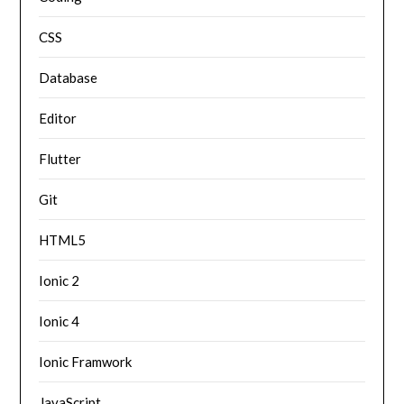
CSS
Database
Editor
Flutter
Git
HTML5
Ionic 2
Ionic 4
Ionic Framwork
JavaScript