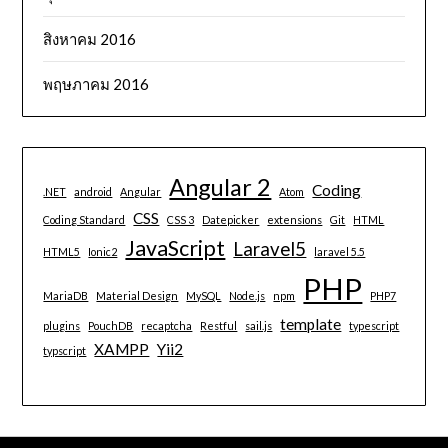
สิงหาคม 2016
พฤษภาคม 2016
Angular 2
Coding
.NET
android
Angular
Atom
CSS
Coding Standard
CSS 3
Datepicker
extensions
Git
HTML
JavaScript
Laravel5
HTML5
Ionic2
laravel 5.5
PHP
MariaDB
Material Design
MySQL
Node.js
npm
PHP7
template
plugins
PouchDB
recaptcha
Restful
sail.js
typescript
XAMPP
Yii2
typscript