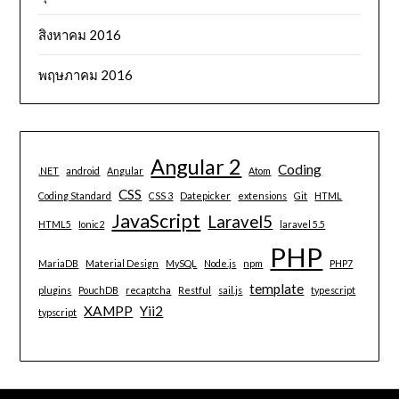
สิงหาคม 2016
พฤษภาคม 2016
Angular 2
Coding
.NET
android
Angular
Atom
CSS
Coding Standard
CSS 3
Datepicker
extensions
Git
HTML
JavaScript
Laravel5
HTML5
Ionic2
laravel 5.5
PHP
MariaDB
Material Design
MySQL
Node.js
npm
PHP7
template
plugins
PouchDB
recaptcha
Restful
sail.js
typescript
XAMPP
Yii2
typscript