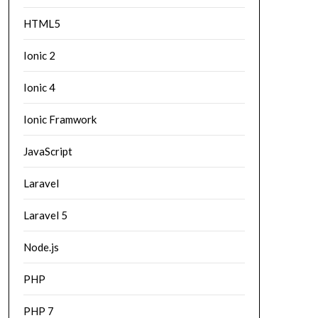
HTML5
Ionic 2
Ionic 4
Ionic Framwork
JavaScript
Laravel
Laravel 5
Node.js
PHP
PHP 7