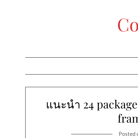
Skip
to
Co
content
แนะนำ 24 packages
fra
Posted 