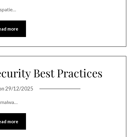
/spatie…
ead more
curity Best Practices
on
29/12/2025
k, malwa…
ead more