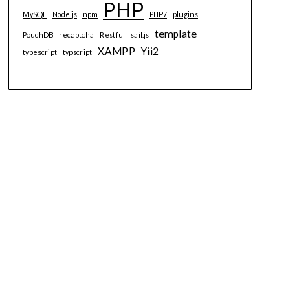
PHP
MySQL
Node.js
npm
PHP7
plugins
template
PouchDB
recaptcha
Restful
sail.js
XAMPP
Yii2
typescript
typscript