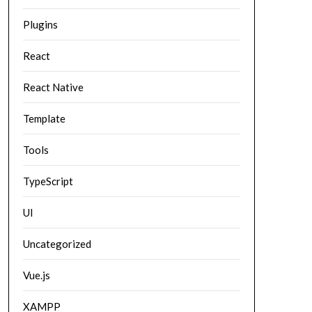
Plugins
React
React Native
Template
Tools
TypeScript
UI
Uncategorized
Vue.js
XAMPP