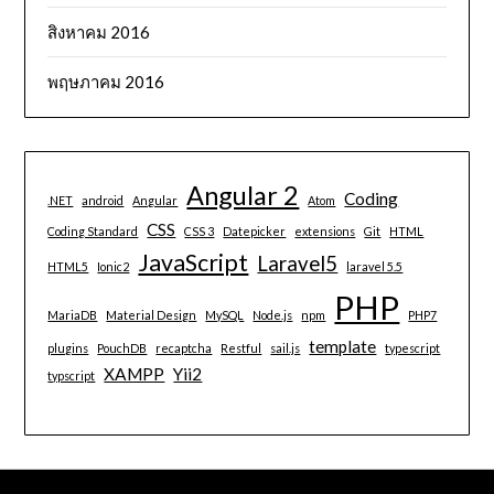
สิงหาคม 2016
พฤษภาคม 2016
Angular 2
Coding
.NET
android
Angular
Atom
CSS
Coding Standard
CSS 3
Datepicker
extensions
Git
HTML
JavaScript
Laravel5
HTML5
Ionic2
laravel 5.5
PHP
MariaDB
Material Design
MySQL
Node.js
npm
PHP7
template
plugins
PouchDB
recaptcha
Restful
sail.js
typescript
XAMPP
Yii2
typscript