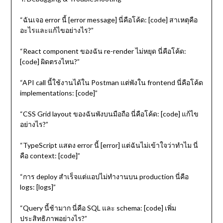
“ฉันเจอ error นี้ [error message] นี่คือโค้ด: [code] สาเหตุคือ
อะไรและแก้ไขอย่างไร?”
“React component ของฉัน re-render ไม่หยุด นี่คือโค้ด:
[code] ผิดตรงไหน?”
“API call นี้ใช้งานได้ใน Postman แต่พังใน frontend นี่คือโค้ด
implementations: [code]”
“CSS Grid layout ของฉันพังบนมือถือ นี่คือโค้ด: [code] แก้ไข
อย่างไร?”
“TypeScript แสดง error นี้ [error] แต่ฉันไม่เข้าใจว่าทำไม นี่
คือ context: [code]”
“การ deploy สำเร็จแต่แอปไม่ทำงานบน production นี่คือ
logs: [logs]”
“Query นี้ช้ามาก นี่คือ SQL และ schema: [code] เพิ่ม
ประสิทธิภาพอย่างไร?”