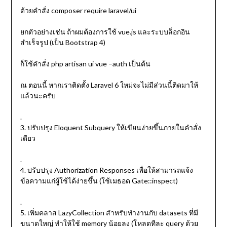
ด้วยคำสั่ง composer require laravel/ui
ยกตัวอย่างเช่น ถ้าผมต้องการใช้ vue.js และระบบล็อกอิน
สำเร็จรูป (เป็น Bootstrap 4)
ก็ใช้คำสั่ง php artisan ui vue –auth เป็นต้น
ณ ตอนนี้ หากเราติดตั้ง Laravel 6 ใหม่จะไม่มีส่วนนี้ติดมาให้
แล้วนะครับ
.
3. ปรับปรุง Eloquent Subquery ให้เขียนง่ายขึ้นภายในคำสั่ง
เดียว
.
4. ปรับปรุง Authorization Responses เพื่อให้สามารถแจ้ง
ข้อความแก่ผู้ใช้ได้ง่ายขึ้น (ใช้เมธอด Gate::inspect)
.
5. เพิ่มคลาส LazyCollection สำหรับทำงานกับ datasets ที่มี
ขนาดใหญ่ ทำให้ใช้ memory น้อยลง (โหลดทีละ query ด้วย