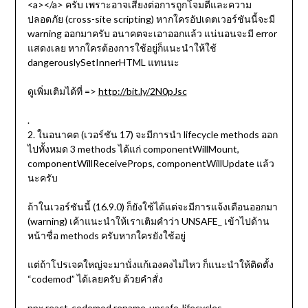
<a></a> ครับ เพราะอาจเสี่ยงต่อการถูกโจมตีและความ
ปลอดภัย (cross-site scripting) หากใครอัปเดตเวอร์ชันนี้จะมี
warning ออกมาครับ อนาคตจะเอาออกแล้ว แน่นอนจะมี error
แสดงเลย หากใครต้องการใช้อยู่ก็แนะนำให้ใช้
dangerouslySetInnerHTML แทนนะ
ดูเพิ่มเติมได้ที่ =>
http://bit.ly/2N0pJsc
.
2. ในอนาคต (เวอร์ชัน 17) จะมีการนำ lifecycle methods ออก
ไปทั้งหมด 3 methods ได้แก่ componentWillMount,
componentWillReceiveProps, componentWillUpdate แล้ว
นะครับ
ถ้าในเวอร์ชันนี้ (16.9.0) ก็ยังใช้ได้แต่จะมีการแจ้งเตือนออกมา
(warning) เค้าแนะนำให้เราเติมคำว่า UNSAFE_ เข้าไปด้าน
หน้าชื่อ methods ครับหากใครยังใช้อยู่
แต่ถ้าโปรเจคใหญ่จะมานั่งแก้เองคงไม่ไหว ก็แนะนำให้ติดตั้ง
“codemod” ได้เลยครับ ด้วยคำสั่ง
npx react-codemod rename-unsafe-lifecycles