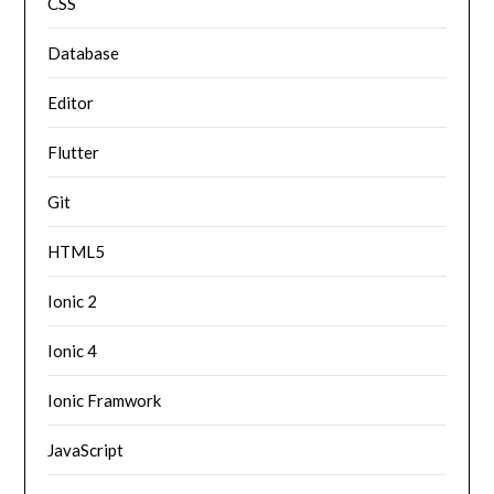
CSS
Database
Editor
Flutter
Git
HTML5
Ionic 2
Ionic 4
Ionic Framwork
JavaScript