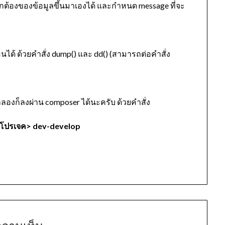
ต้องของข้อมูลขึ้นมาเองได้ และกำหนด message ที่จะ
้อนได้ ด้วยคำสั่ง dump() และ dd() (สามารถต่อคำสั่ง
ลองก็ลงผ่าน composer ได้นะครับ ด้วยคำสั่ง
่อโปรเจค> dev-develop