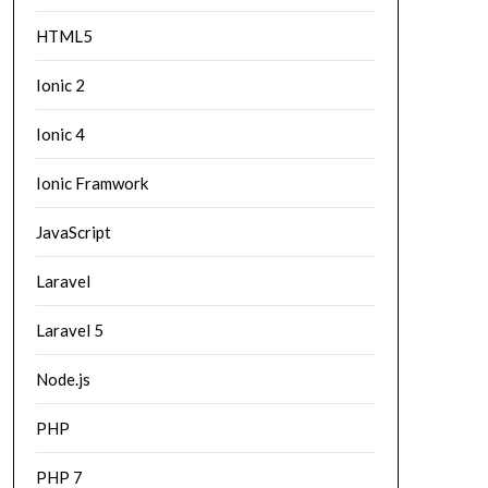
HTML5
Ionic 2
Ionic 4
Ionic Framwork
JavaScript
Laravel
Laravel 5
Node.js
PHP
PHP 7