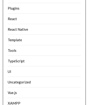
Plugins
React
React Native
Template
Tools
TypeScript
UI
Uncategorized
Vue.js
XAMPP