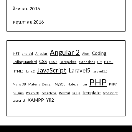
สิงหาคม 2016
พฤษภาคม 2016
Angular 2
Coding
.NET
android
Angular
Atom
CSS
Coding Standard
CSS 3
Datepicker
extensions
Git
HTML
JavaScript
Laravel5
HTML5
Ionic2
laravel 5.5
PHP
MariaDB
Material Design
MySQL
Node.js
npm
PHP7
template
plugins
PouchDB
recaptcha
Restful
sail.js
typescript
XAMPP
Yii2
typscript