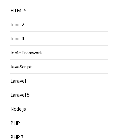
HTML5
Ionic 2
Ionic 4
Ionic Framwork
JavaScript
Laravel
Laravel 5
Node.js
PHP
PHP 7