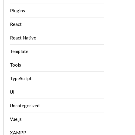
Plugins
React
React Native
Template
Tools
TypeScript
UI
Uncategorized
Vue.js
XAMPP