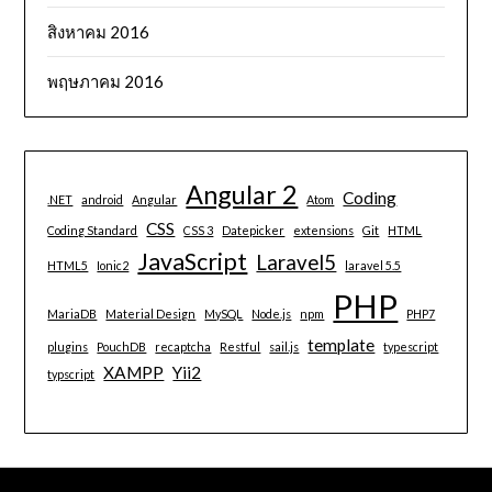
สิงหาคม 2016
พฤษภาคม 2016
Angular 2
Coding
.NET
android
Angular
Atom
CSS
Coding Standard
CSS 3
Datepicker
extensions
Git
HTML
JavaScript
Laravel5
HTML5
Ionic2
laravel 5.5
PHP
MariaDB
Material Design
MySQL
Node.js
npm
PHP7
template
plugins
PouchDB
recaptcha
Restful
sail.js
typescript
XAMPP
Yii2
typscript