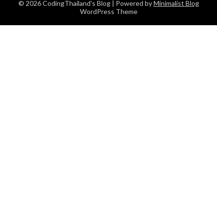
© 2026 CodingThailand's Blog
| Powered by
Minimalist Blog
WordPress Theme