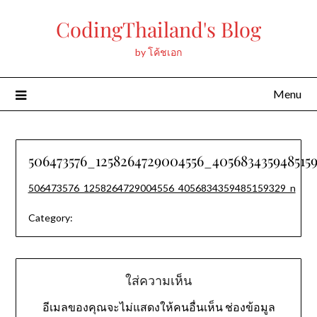
Skip
CodingThailand's Blog
to
content
by โค้ชเอก
Menu
506473576_1258264729004556_405683435948515
506473576_1258264729004556_4056834359485159329_n
Category:
ใส่ความเห็น
อีเมลของคุณจะไม่แสดงให้คนอื่นเห็น
ช่องข้อมูล