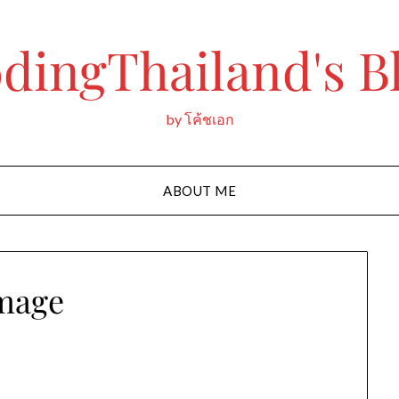
dingThailand's B
by โค้ชเอก
ABOUT ME
mage