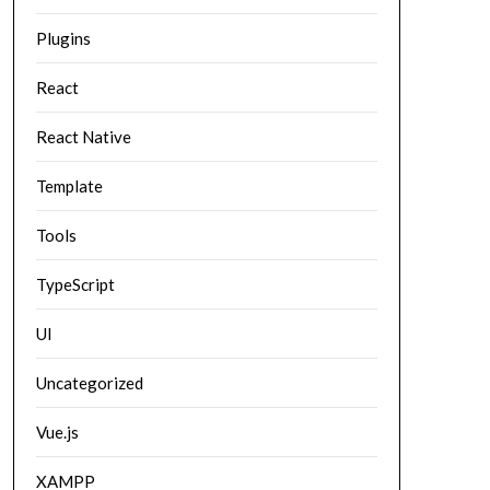
Plugins
React
React Native
Template
Tools
TypeScript
UI
Uncategorized
Vue.js
XAMPP