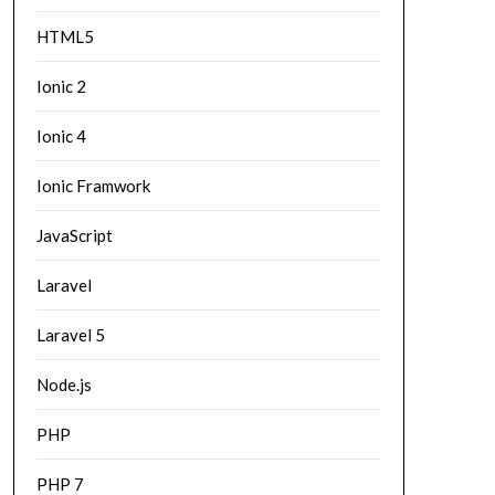
HTML5
Ionic 2
Ionic 4
Ionic Framwork
JavaScript
Laravel
Laravel 5
Node.js
PHP
PHP 7