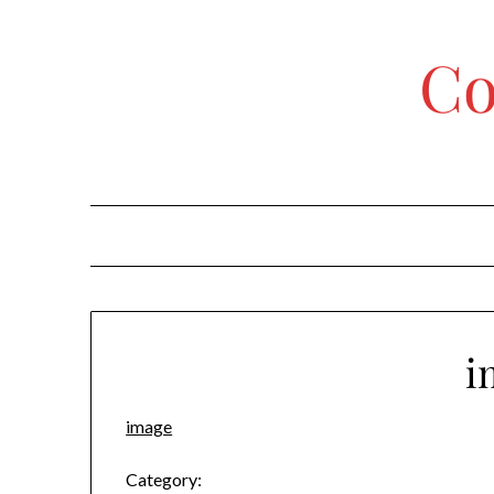
Skip
to
Co
content
i
image
Category: