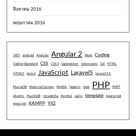
สิงหาคม 2016
พฤษภาคม 2016
Angular 2
Coding
.NET
android
Angular
Atom
CSS
Coding Standard
CSS 3
Datepicker
extensions
Git
HTML
JavaScript
Laravel5
HTML5
Ionic2
laravel 5.5
PHP
MariaDB
Material Design
MySQL
Node.js
npm
PHP7
template
plugins
PouchDB
recaptcha
Restful
sail.js
typescript
XAMPP
Yii2
typscript