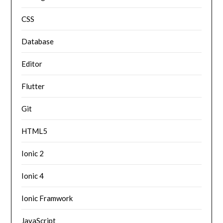
CSS
Database
Editor
Flutter
Git
HTML5
Ionic 2
Ionic 4
Ionic Framwork
JavaScript