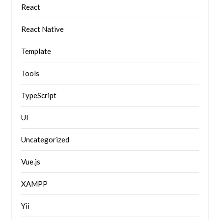
React
React Native
Template
Tools
TypeScript
UI
Uncategorized
Vue.js
XAMPP
Yii