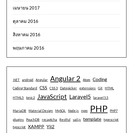
เมษายน 2017
ตุลาคม 2016
สิงหาคม 2016
พฤษภาคม 2016
Angular 2
Coding
.NET
android
Angular
Atom
CSS
Coding Standard
CSS 3
Datepicker
extensions
Git
HTML
JavaScript
Laravel5
HTML5
Ionic2
laravel 5.5
PHP
MariaDB
Material Design
MySQL
Node.js
npm
PHP7
template
plugins
PouchDB
recaptcha
Restful
sail.js
typescript
XAMPP
Yii2
typscript