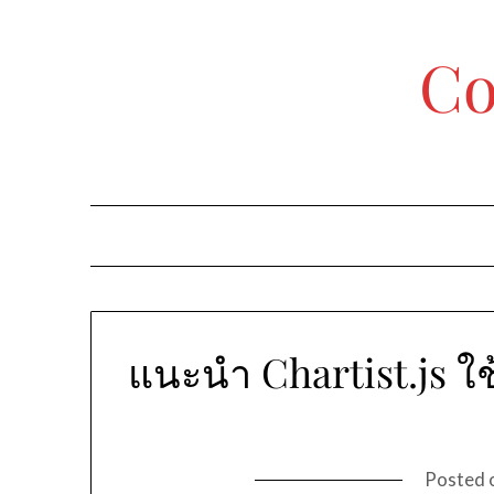
Skip
to
Co
content
แนะนำ Chartist.js ใช
Posted 