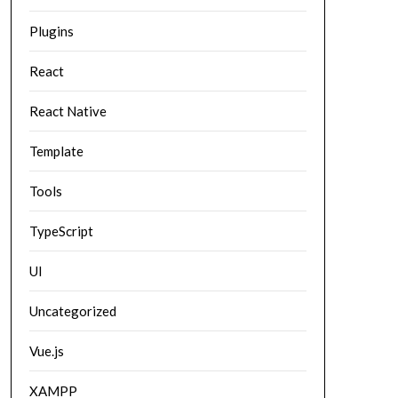
Plugins
React
React Native
Template
Tools
TypeScript
UI
Uncategorized
Vue.js
XAMPP