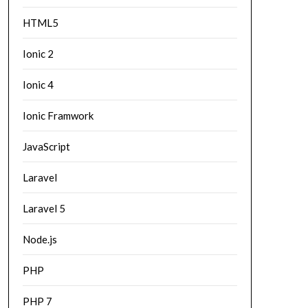
HTML5
Ionic 2
Ionic 4
Ionic Framwork
JavaScript
Laravel
Laravel 5
Node.js
PHP
PHP 7