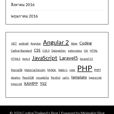
สิงหาคม 2016
พฤษภาคม 2016
Angular 2
Coding
.NET
android
Angular
Atom
CSS
Coding Standard
CSS 3
Datepicker
extensions
Git
HTML
JavaScript
Laravel5
HTML5
Ionic2
laravel 5.5
PHP
MariaDB
Material Design
MySQL
Node.js
npm
PHP7
template
plugins
PouchDB
recaptcha
Restful
sail.js
typescript
XAMPP
Yii2
typscript
© 2026 CodingThailand's Blog
| Powered by
Minimalist Blog