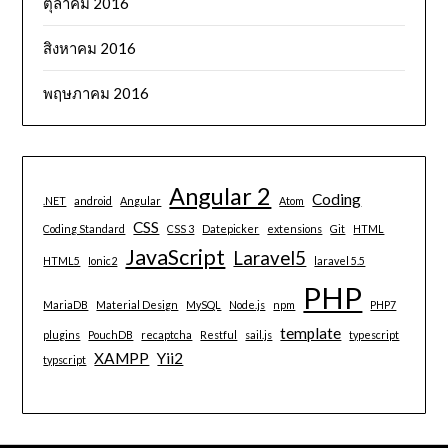
ตุลาคม 2016
สิงหาคม 2016
พฤษภาคม 2016
Angular 2
Coding
.NET
android
Angular
Atom
CSS
Coding Standard
CSS 3
Datepicker
extensions
Git
HTML
JavaScript
Laravel5
HTML5
Ionic2
laravel 5.5
PHP
MariaDB
Material Design
MySQL
Node.js
npm
PHP7
template
plugins
PouchDB
recaptcha
Restful
sail.js
typescript
XAMPP
Yii2
typscript