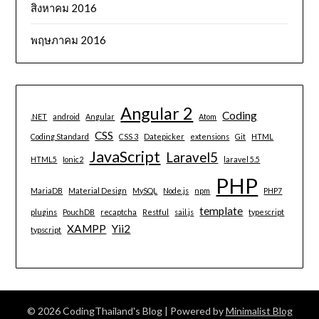
สิงหาคม 2016
พฤษภาคม 2016
Angular 2
Coding
.NET
android
Angular
Atom
CSS
Coding Standard
CSS 3
Datepicker
extensions
Git
HTML
JavaScript
Laravel5
HTML5
Ionic2
laravel 5.5
PHP
MariaDB
Material Design
MySQL
Node.js
npm
PHP7
template
plugins
PouchDB
recaptcha
Restful
sail.js
typescript
XAMPP
Yii2
typscript
© 2026 CodingThailand's Blog
| Powered by
Minimalist Blog