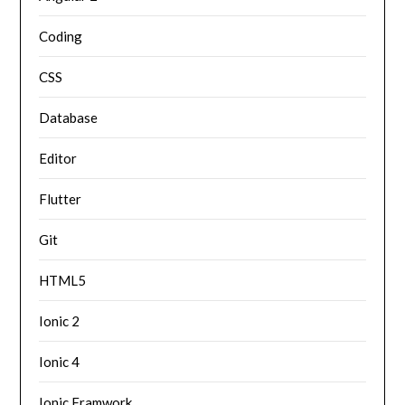
Coding
CSS
Database
Editor
Flutter
Git
HTML5
Ionic 2
Ionic 4
Ionic Framwork