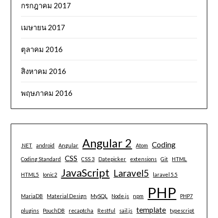
กรกฎาคม 2017
เมษายน 2017
ตุลาคม 2016
สิงหาคม 2016
พฤษภาคม 2016
Angular 2
Coding
.NET
android
Angular
Atom
CSS
Coding Standard
CSS 3
Datepicker
extensions
Git
HTML
JavaScript
Laravel5
HTML5
Ionic2
laravel 5.5
PHP
MariaDB
Material Design
MySQL
Node.js
npm
PHP7
template
plugins
PouchDB
recaptcha
Restful
sail.js
typescript