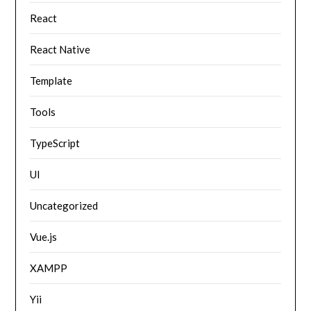
React
React Native
Template
Tools
TypeScript
UI
Uncategorized
Vue.js
XAMPP
Yii