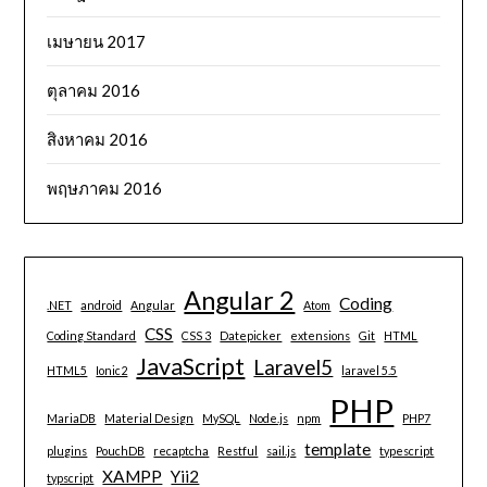
เมษายน 2017
ตุลาคม 2016
สิงหาคม 2016
พฤษภาคม 2016
Angular 2
Coding
.NET
android
Angular
Atom
CSS
Coding Standard
CSS 3
Datepicker
extensions
Git
HTML
JavaScript
Laravel5
HTML5
Ionic2
laravel 5.5
PHP
MariaDB
Material Design
MySQL
Node.js
npm
PHP7
template
plugins
PouchDB
recaptcha
Restful
sail.js
typescript
XAMPP
Yii2
typscript