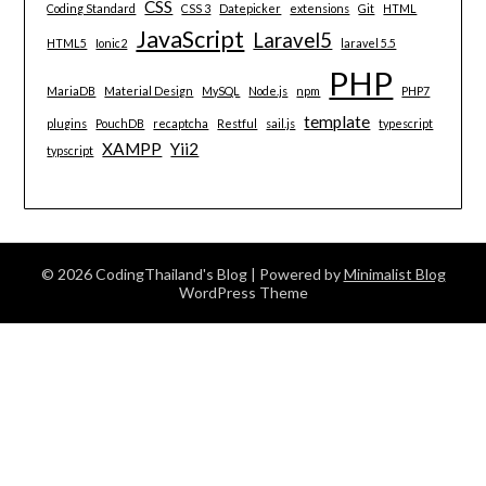
CSS
Coding Standard
CSS 3
Datepicker
extensions
Git
HTML
JavaScript
Laravel5
HTML5
Ionic2
laravel 5.5
PHP
MariaDB
Material Design
MySQL
Node.js
npm
PHP7
template
plugins
PouchDB
recaptcha
Restful
sail.js
typescript
XAMPP
Yii2
typscript
© 2026 CodingThailand's Blog
| Powered by
Minimalist Blog
WordPress Theme