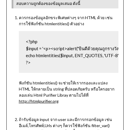
สอบความถูกต้องของข้อมูลเสมอ ดังนี้
ควรกรองข้อมูลอักขระพิเศษต่างๆ จาก HTML ด้วย เช่น
การใช้ฟังก์ชัน htmlentities() ตัวอย่าง
<?php 

$input = '<p><script>alert("ยินดีด้วยคุณถูกรางวัลที่ 1!");
echo htmlentities($input, ENT_QUOTES, 'UTF-8');

?>
ฟังก์ชัน htmlentities() จะช่วยให้เรากรองและแปลง
HTML ให้กลายเป็น string ที่ปลอดภัยครับ หรือใครอยาก
ลองเล่น Html Purifier Libray ตามไปได้ที่
http://htmlpurifier.org
ถ้ารับข้อมูล input จาก user และมีการกรอกข้อมูล เช่น
อีเมล์,โทรศัพท์,Urls ต่างๆ ก็ควรใช้ฟังก์ชัน filter_var()