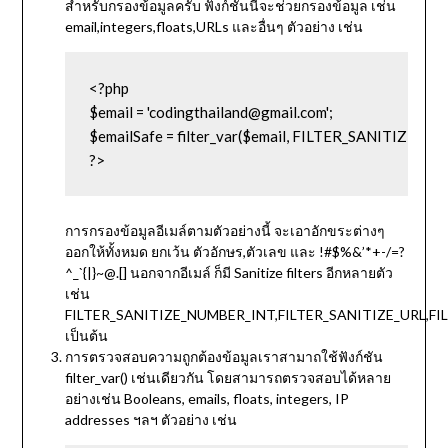
สำหรับกรองข้อมูลครับ ฟังก์ชันนี้จะช่วยกรองข้อมูล เช่น
email,integers,floats,URLs และอื่นๆ ตัวอย่าง เช่น
<?php 

$email = 'codingthailand@gmail.com'; 

$emailSafe = filter_var($email, FILTER_SANITIZE_EMA
?>
การกรองข้อมูลอีเมล์ตามตัวอย่างนี้ จะเอาอักขระต่างๆ
ออกให้ทั้งหมด ยกเว้น ตัวอักษร,ตัวเลข และ !#$%&’*+-/=?
^_`{|}~@.[] นอกจากอีเมล์ ก็มี Sanitize filters อีกหลายตัว
เช่น
FILTER_SANITIZE_NUMBER_INT,FILTER_SANITIZE_URL,F
เป็นต้น
การตรวจสอบความถูกต้องข้อมูลเราสามาถใช้ฟังก์ชัน
filter_var() เช่นเดียวกัน โดยสามารถตรวจสอบได้หลาย
อย่างเช่น Booleans, emails, floats, integers, IP
addresses ฯลฯ ตัวอย่าง เช่น