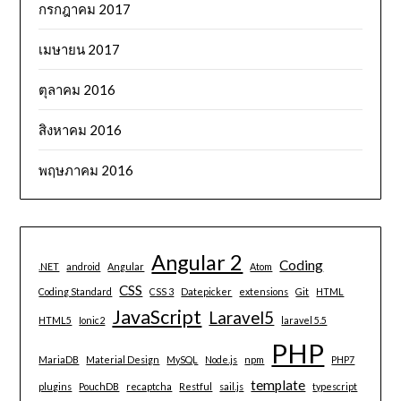
กรกฎาคม 2017
เมษายน 2017
ตุลาคม 2016
สิงหาคม 2016
พฤษภาคม 2016
Angular 2
Coding
.NET
android
Angular
Atom
CSS
Coding Standard
CSS 3
Datepicker
extensions
Git
HTML
JavaScript
Laravel5
HTML5
Ionic2
laravel 5.5
PHP
MariaDB
Material Design
MySQL
Node.js
npm
PHP7
template
plugins
PouchDB
recaptcha
Restful
sail.js
typescript