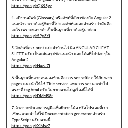
https://goo.gl/QX98gz
4. อภิธานศัพท์ (Glossary) หรือศัพท์ที่เกี่ยวข้องกับ Angular 2
แนะนำว่าเราต้องรู้ที่มาที่ไปของศัพท์แต่ละคำครับ ว่ามันคือ
อะไร เพราะหลายคำเป็นพื้นฐานที่เราต้องรู้มาก่อน
https://goo.gl/5Pg8Yi
5. อีกอันที่ควร print แปะฝาบ้านไว้ คือ ANGULAR CHEAT
SHEET ครับ เป็นแผ่นสรุปข้อแนะนำ และโค้ดที่ใช้บ่อยๆใน
Angular 2
https://goo.gl/NazUZi
6. พื้นฐานที่หลายคนมองข้ามคือ การ set <title> ให้กับ web
pages แนะนำให้ใช้ Title service แทนการ set ค่าเข้าไป
ตรงๆที่ tag html ครับ ไม่ยาก ตามไปดูเรื่องนี้ได้ที่
https://goo.gl/DMMS8r
7. ถ้าอยากทำเอกสารคู่มือเพื่อธิบายโค้ด หรือโปรเจคที่เรา
เขียน แนะนำให้ใช้ Documentation generator สำหรับ
TypeScript ครับ ตามนี้
https://goo.gl/XlMsz7