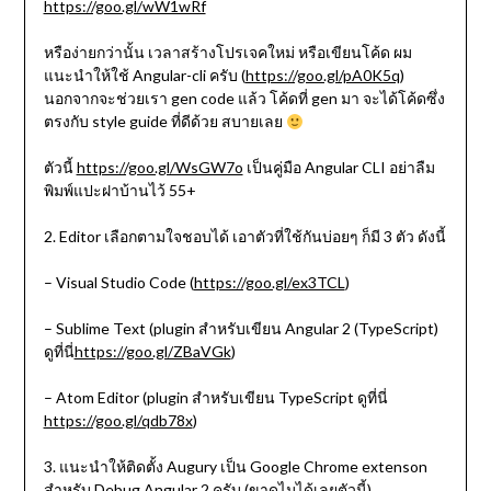
https://goo.gl/wW1wRf
หรือง่ายกว่านั้น เวลาสร้างโปรเจคใหม่ หรือเขียนโค้ด ผม
แนะนำให้ใช้ Angular-cli ครับ (
https://goo.gl/pA0K5q
)
นอกจากจะช่วยเรา gen code แล้ว โค้ดที่ gen มา จะได้โค้ดซึ่ง
ตรงกับ style guide ที่ดีด้วย สบายเลย
ตัวนี้
https://goo.gl/WsGW7o
เป็นคู่มือ Angular CLI อย่าลืม
พิมพ์แปะฝาบ้านไว้ 55+
2. Editor เลือกตามใจชอบได้ เอาตัวที่ใช้กันบ่อยๆ ก็มี 3 ตัว ดังนี้
– Visual Studio Code (
https://goo.gl/ex3TCL
)
– Sublime Text (plugin สำหรับเขียน Angular 2 (TypeScript)
ดูที่นี่
https://goo.gl/ZBaVGk
)
– Atom Editor (plugin สำหรับเขียน TypeScript ดูที่นี่
https://goo.gl/qdb78x
)
3. แนะนำให้ติดตั้ง Augury เป็น Google Chrome extenson
สำหรับ Debug Angular 2 ครับ (ขาดไมได้เลยตัวนี้)