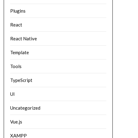
Plugins
React
React Native
Template
Tools
TypeScript
UI
Uncategorized
Vue.js
XAMPP