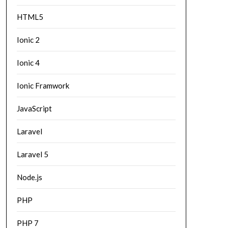
HTML5
Ionic 2
Ionic 4
Ionic Framwork
JavaScript
Laravel
Laravel 5
Node.js
PHP
PHP 7